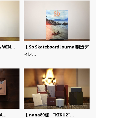
 WIN...
【 Sb Skateboard Journal製造デ
ィレ...
...
【 nana89様 ”KIKU2″...