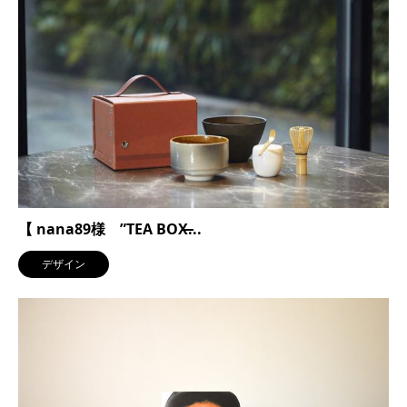
【 nana89様 ”TEA BOX̶...
デザイン