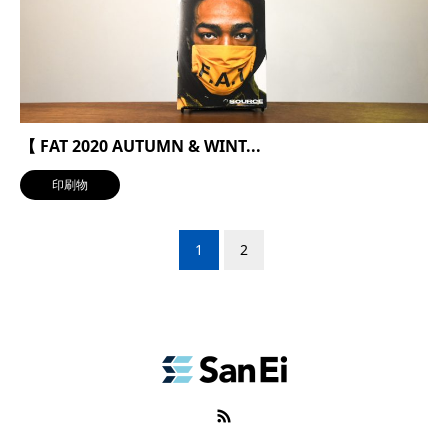
【 FAT 2020 AUTUMN & WINT...
印刷物
1
2